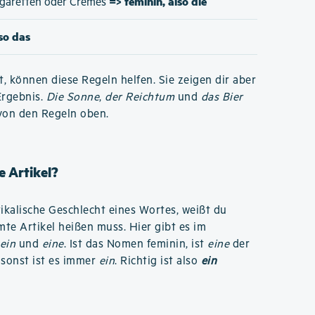
=> feminin, also die
Zigaretten oder Cremes
lso das
t, können diese Regeln helfen. Sie zeigen dir aber
Ergebnis.
Die Sonne
,
der Reichtum
und
das Bier
von den Regeln oben.
 Artikel?
kalische Geschlecht eines Wortes, weißt du
te Artikel heißen muss. Hier gibt es im
ein
und
eine
. Ist das Nomen feminin, ist
eine
der
 sonst ist es immer
ein
. Richtig ist also
ein