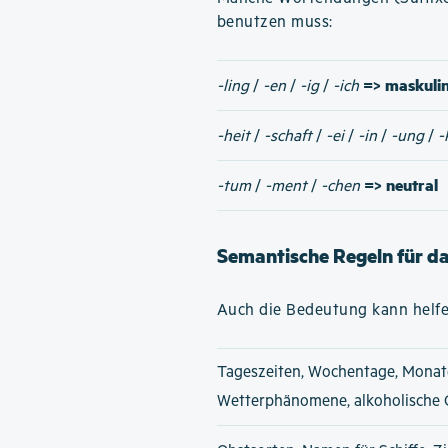
benutzen muss:
=> maskuli
-ling
/
-en
/
-ig
/
-ich
-heit
/
-schaft
/
-ei
/
-in
/
-ung
/
-
=> neutral
-tum
/
-ment
/
-chen
Semantische Regeln für d
Auch die Bedeutung kann helfe
Tageszeiten, Wochentage, Monat
Wetterphänomene, alkoholische