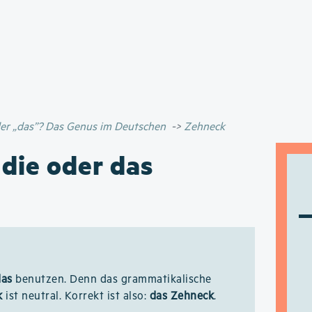
Direkt
zum
Inhalt
oder „das”? Das Genus im Deutschen
Zehneck
 die oder das
das
benutzen. Denn das grammatikalische
k
ist neutral. Korrekt ist also:
das Zehneck
.