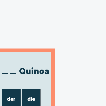
Quinoa
der
die