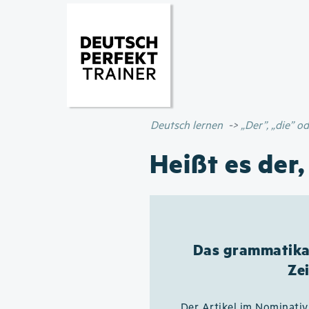
Deutsch lernen
„Der”, „die” 
Heißt es der,
Das grammatikal
Ze
Der Artikel im Nominati