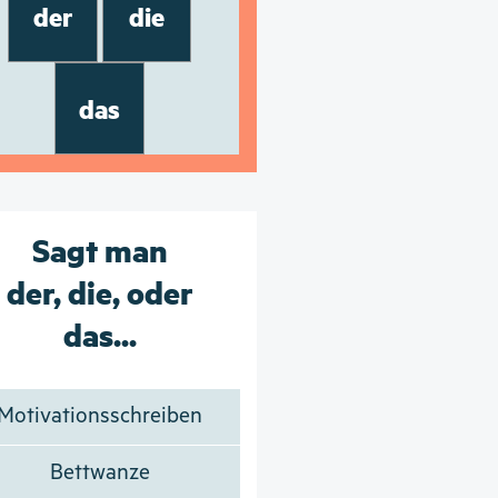
der
die
das
Sagt man
der, die, oder
das...
Motivationsschreiben
Bettwanze