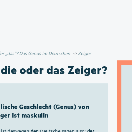
Direkt
zum
Inhalt
oder „das”? Das Genus im Deutschen
Zeiger
 die oder das Zeiger?
ische Geschlecht (Genus) von
iger ist maskulin
v ist deswegen
der
. Deutsche sagen also:
der