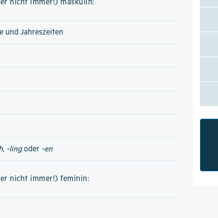
er nicht immer!) maskulin:
e und Jahreszeiten
h
,
-ling
oder
-en
er nicht immer!) feminin: