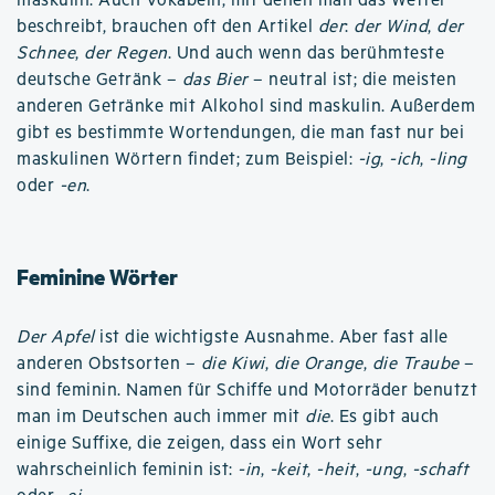
maskulin. Auch Vokabeln, mit denen man das Wetter
beschreibt, brauchen oft den Artikel
der
:
der Wind
,
der
Schnee
,
der Regen
. Und auch wenn das berühmteste
deutsche Getränk –
das Bier
– neutral ist; die meisten
anderen Getränke mit Alkohol sind maskulin. Außerdem
gibt es bestimmte Wortendungen, die man fast nur bei
maskulinen Wörtern findet; zum Beispiel:
-ig
,
-ich
,
-ling
oder
-en
.
Feminine Wörter
Der Apfel
ist die wichtigste Ausnahme. Aber fast alle
anderen Obstsorten –
die Kiwi
,
die Orange
,
die Traube
–
sind feminin. Namen für Schiffe und Motorräder benutzt
man im Deutschen auch immer mit
die
. Es gibt auch
einige Suffixe, die zeigen, dass ein Wort sehr
wahrscheinlich feminin ist:
-in
,
-keit
,
-heit
,
-ung
,
-schaft