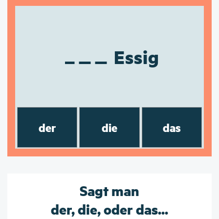
Essig
der
die
das
Sagt man
der, die, oder das...