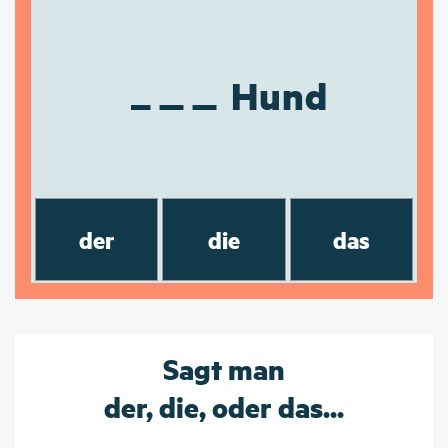
Hund
der
die
das
Sagt man
der, die, oder das...