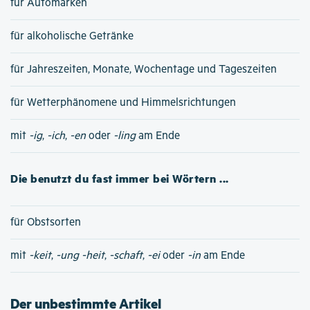
für Automarken
für alkoholische Getränke
für Jahreszeiten, Monate, Wochentage und Tageszeiten
für Wetterphänomene und Himmelsrichtungen
mit
-ig
,
-ich
,
-en
oder
-ling
am Ende
Die benutzt du fast immer bei Wörtern ...
für Obstsorten
mit
-keit
,
-ung
-heit
,
-schaft
,
-ei
oder
-in
am Ende
Der unbestimmte Artikel