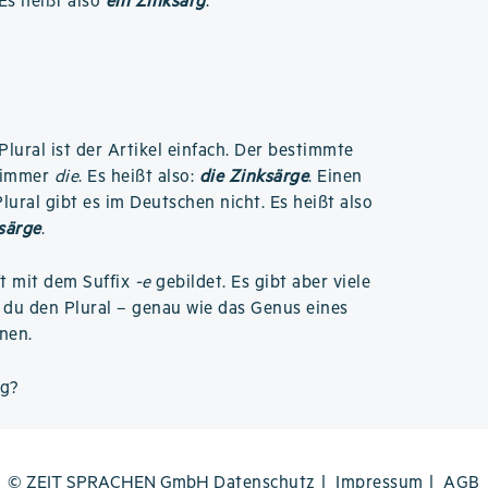
 Es heißt also
ein Zinksarg
.
Plural ist der Artikel einfach. Der bestimmte
t immer
die
. Es heißt also:
die Zinksärge
. Einen
ural gibt es im Deutschen nicht. Es heißt also
ksärge
.
ft mit dem Suffix
-e
gebildet. Es gibt aber viele
du den Plural – genau wie das Genus eines
nen.
rg
?
© ZEIT SPRACHEN GmbH
Datenschutz
Impressum
AGB