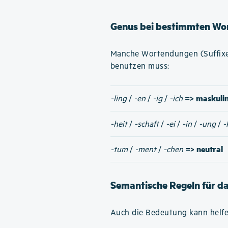
Genus bei bestimmten Wo
Manche Wortendungen (Suffixe)
benutzen muss:
=> maskuli
-ling
/
-en
/
-ig
/
-ich
-heit
/
-schaft
/
-ei
/
-in
/
-ung
/
-
=> neutral
-tum
/
-ment
/
-chen
Semantische Regeln für d
Auch die Bedeutung kann helfe