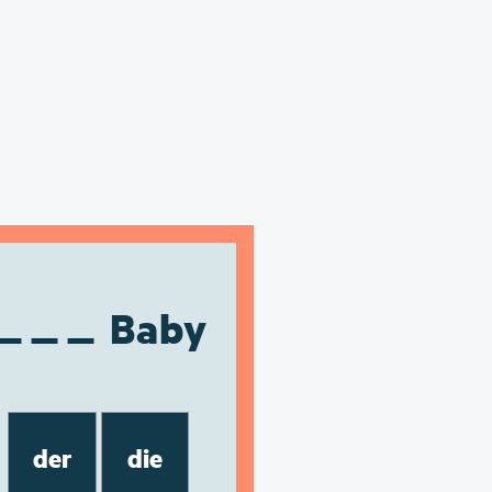
Baby
der
die