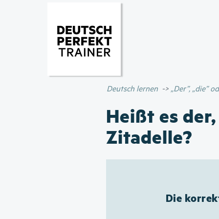
Deutsch lernen
„Der”, „die” 
Heißt es der,
Zitadelle?
Die korrek