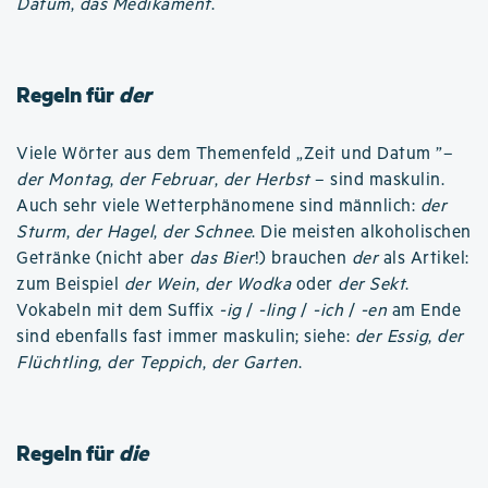
Datum
,
das Medikament
.
Regeln für
der
Viele Wörter aus dem Themenfeld „Zeit und Datum ”–
der Montag
,
der Februar
,
der Herbst
– sind maskulin.
Auch sehr viele Wetterphänomene sind männlich:
der
Sturm
,
der Hagel
,
der Schnee
. Die meisten alkoholischen
Getränke (nicht aber
das Bier
!) brauchen
der
als Artikel:
zum Beispiel
der Wein
,
der Wodka
oder
der Sekt
.
Vokabeln mit dem Suffix
-ig
/
-ling
/
-ich
/
-en
am Ende
sind ebenfalls fast immer maskulin; siehe:
der Essig
,
der
Flüchtling
,
der Teppich
,
der Garten
.
Regeln für
die