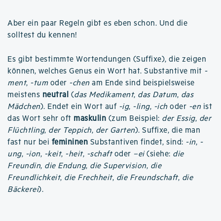
Aber ein paar Regeln gibt es eben schon. Und die
solltest du kennen!
Es gibt bestimmte Wortendungen (Suffixe), die zeigen
können, welches Genus ein Wort hat. Substantive mit
-
ment
,
-tum
oder
-chen
am Ende sind beispielsweise
meistens
neutral
(
das Medikament
,
das Datum
,
das
Mädchen
). Endet ein Wort auf
-ig
,
-ling
,
-ich
oder
-en
ist
das Wort sehr oft
maskulin
(zum Beispiel:
der Essig
,
der
Flüchtling
,
der Teppich
,
der Garten
). Suffixe, die man
fast nur bei
femininen
Substantiven findet, sind:
-in
,
-
ung
,
-ion
,
-keit
,
-heit
,
-schaft
oder
–ei
(siehe:
die
Freundin
,
die Endung
,
die Supervision
,
die
Freundlichkeit
,
die Frechheit
,
die Freundschaft
,
die
Bäckerei
).