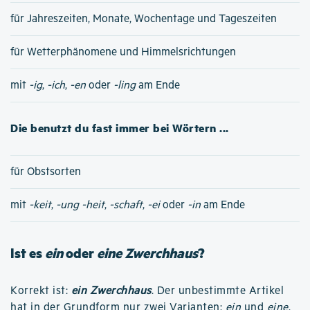
für Jahreszeiten, Monate, Wochentage und Tageszeiten
für Wetterphänomene und Himmelsrichtungen
mit
-ig
,
-ich
,
-en
oder
-ling
am Ende
Die benutzt du fast immer bei Wörtern ...
für Obstsorten
mit
-keit
,
-ung
-heit
,
-schaft
,
-ei
oder
-in
am Ende
Ist es
ein
oder
eine Zwerchhaus
?
Korrekt ist:
ein Zwerchhaus
. Der unbestimmte Artikel
hat in der Grundform nur zwei Varianten:
ein
und
eine
.