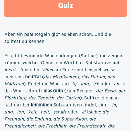
Quiz
Aber ein paar Regeln gibt es eben schon. Und die
solltest du kennen!
Es gibt bestimmte Wortendungen (Suffixe), die zeigen
können, welches Genus ein Wort hat. Substantive mit
-
ment
,
-tum
oder
-chen
am Ende sind beispielsweise
meistens
neutral
(
das Medikament
,
das Datum
,
das
Mädchen
). Endet ein Wort auf
-ig
,
-ling
,
-ich
oder
-en
ist
das Wort sehr oft
maskulin
(zum Beispiel:
der Essig
,
der
Flüchtling
,
der Teppich
,
der Garten
). Suffixe, die man
fast nur bei
femininen
Substantiven findet, sind:
-in
,
-
ung
,
-ion
,
-keit
,
-heit
,
-schaft
oder
–ei
(siehe:
die
Freundin
,
die Endung
,
die Supervision
,
die
Freundlichkeit
,
die Frechheit
,
die Freundschaft
,
die