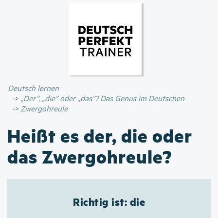
Direkt
zum
Inhalt
Deutsch lernen
„Der”, „die” oder „das”? Das Genus im Deutschen
Zwergohreule
Heißt es der, die oder
das Zwergohreule?
Richtig ist: die