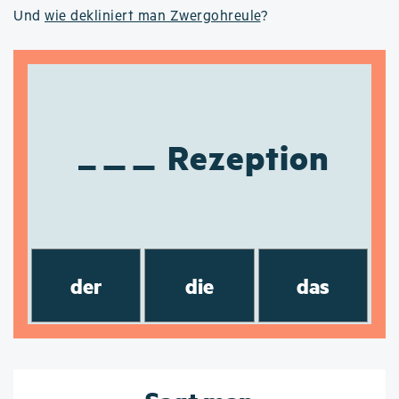
Und
wie dekliniert man Zwergohreule
?
Rezeption
der
die
das