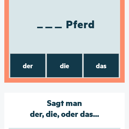
Pferd
der
die
das
Sagt man
der, die, oder das...