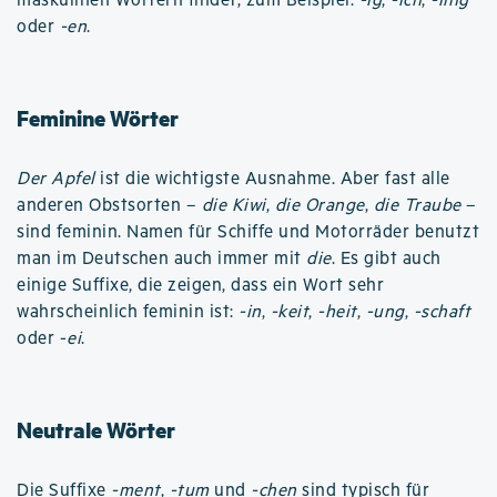
maskulinen Wörtern findet; zum Beispiel:
-ig
,
-ich
,
-ling
oder
-en
.
Feminine Wörter
Der Apfel
ist die wichtigste Ausnahme. Aber fast alle
anderen Obstsorten –
die Kiwi
,
die Orange
,
die Traube
–
sind feminin. Namen für Schiffe und Motorräder benutzt
man im Deutschen auch immer mit
die
. Es gibt auch
einige Suffixe, die zeigen, dass ein Wort sehr
wahrscheinlich feminin ist:
-in
,
-keit
,
-heit
,
-ung
,
-schaft
oder -
ei
.
Neutrale Wörter
Die Suffixe
-ment
,
-tum
und
-chen
sind typisch für