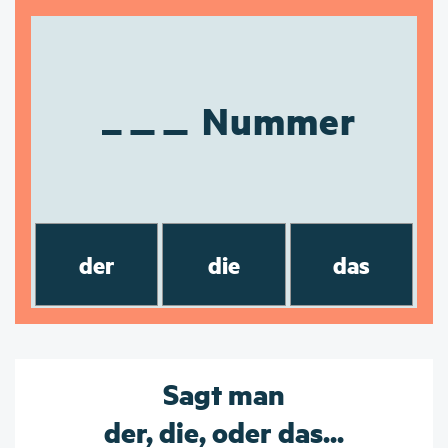
Nummer
der
die
das
Sagt man
der, die, oder das...