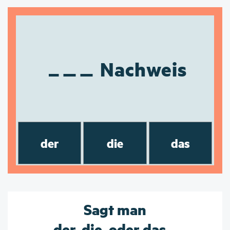
Nachweis
der
die
das
Sagt man
der, die, oder das...