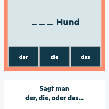
Hund
der
die
das
Sagt man
der, die, oder das...