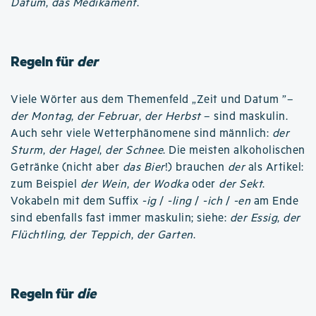
Datum
,
das Medikament
.
Regeln für
der
Viele Wörter aus dem Themenfeld „Zeit und Datum ”–
der Montag
,
der Februar
,
der Herbst
– sind maskulin.
Auch sehr viele Wetterphänomene sind männlich:
der
Sturm
,
der Hagel
,
der Schnee
. Die meisten alkoholischen
Getränke (nicht aber
das Bier
!) brauchen
der
als Artikel:
zum Beispiel
der Wein
,
der Wodka
oder
der Sekt
.
Vokabeln mit dem Suffix
-ig
/
-ling
/
-ich
/
-en
am Ende
sind ebenfalls fast immer maskulin; siehe:
der Essig
,
der
Flüchtling
,
der Teppich
,
der Garten
.
Regeln für
die