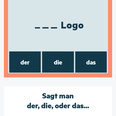
Logo
der
die
das
Sagt man
der, die, oder das...