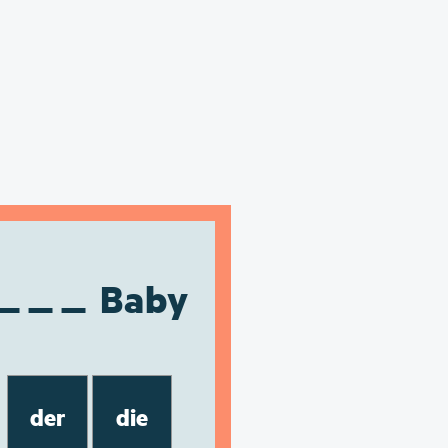
Baby
der
die