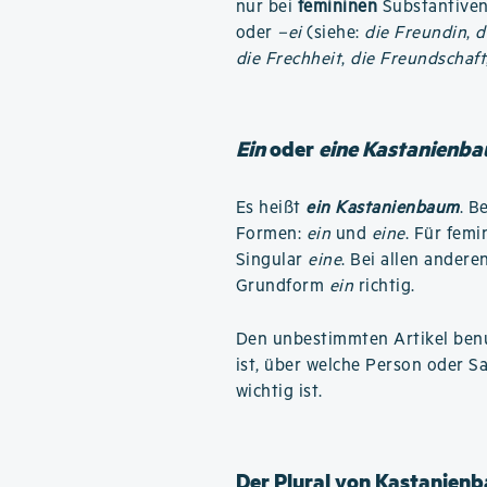
nur bei
femininen
Substantiven 
oder
–ei
(siehe:
die Freundin
,
d
die Frechheit
,
die Freundschaft
Ein
oder
eine Kastanienb
Es heißt
ein Kastanienbaum
. B
Formen:
ein
und
eine
. Für fem
Singular
eine
. Bei allen andere
Grundform
ein
richtig.
Den unbestimmten Artikel benu
ist, über welche Person oder S
wichtig ist.
Der Plural von Kastanien