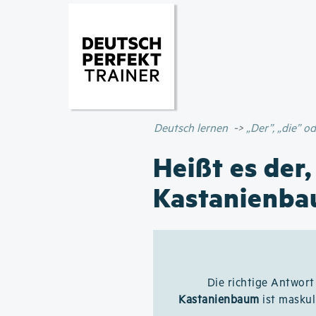
Deutsch lernen
„Der”, „die” 
Heißt es der,
Kastanienb
Die richtige Antwort 
Kastanienbaum
ist maskul