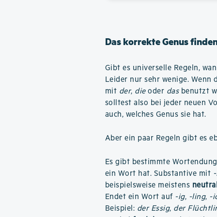
Das korrekte Genus finde
Gibt es universelle Regeln, wan
Leider nur sehr wenige. Wenn du
mit
der
,
die
oder
das
benutzt w
solltest also bei jeder neuen V
auch, welches Genus sie hat.
Aber ein paar Regeln gibt es e
Es gibt bestimmte Wortendunge
ein Wort hat. Substantive mit
beispielsweise meistens
neutra
Endet ein Wort auf
-ig
,
-ling
,
-i
Beispiel:
der Essig
,
der Flüchtli