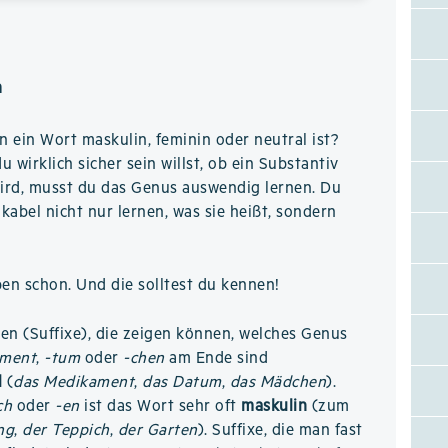
n
n ein Wort maskulin, feminin oder neutral ist?
 wirklich sicher sein willst, ob ein Substantiv
ird, musst du das Genus auswendig lernen. Du
okabel nicht nur lernen, was sie heißt, sondern
ben schon. Und die solltest du kennen!
n (Suffixe), die zeigen können, welches Genus
-ment
,
-tum
oder
-chen
am Ende sind
l
(
das Medikament
,
das Datum
,
das Mädchen
).
ch
oder
-en
ist das Wort sehr oft
maskulin
(zum
ng
,
der Teppich
,
der Garten
). Suffixe, die man fast