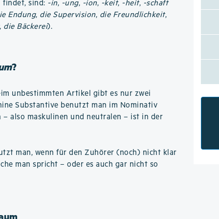
findet, sind:
-in
,
-ung
,
-ion
,
-keit
,
-heit
,
-schaft
ie Endung
,
die Supervision
,
die Freundlichkeit
,
,
die Bäckerei
).
aum
?
eim unbestimmten Artikel gibt es nur zwei
inine Substantive benutzt man im Nominativ
n – also maskulinen und neutralen – ist in der
tzt man, wenn für den Zuhörer (noch) nicht klar
ache man spricht – oder es auch gar nicht so
baum