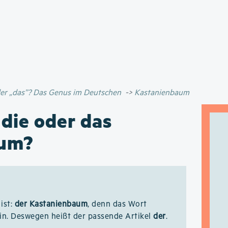
Direkt
zum
Inhalt
oder „das”? Das Genus im Deutschen
Kastanienbaum
 die oder das
aum?
ist:
der Kastanienbaum
, denn das Wort
in. Deswegen heißt der passende Artikel
der
.