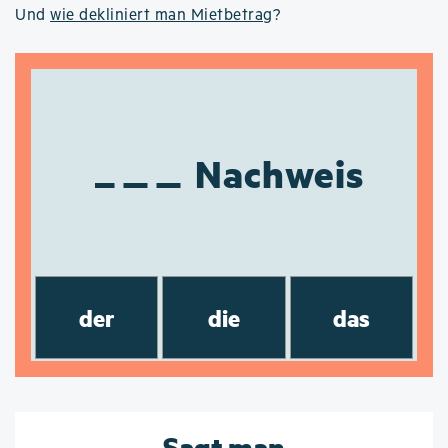
Und
wie dekliniert man Mietbetrag
?
Nachweis
der
die
das
Sagt man