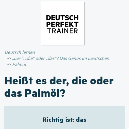
Direkt
zum
Inhalt
Deutsch lernen
„Der”, „die” oder „das”? Das Genus im Deutschen
Palmöl
Heißt es der, die oder
das Palmöl?
Richtig ist: das