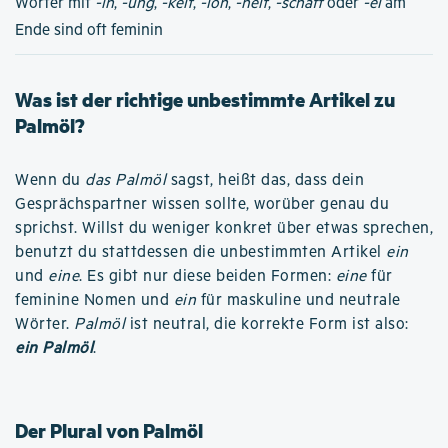
Wörter mit
-in
,
-ung
,
-keit
,
-ion
,
-heit
,
-schaft
oder
-ei
am
Ende sind oft feminin
Was ist der richtige unbestimmte Artikel zu
Palmöl?
Wenn du
das Palmöl
sagst, heißt das, dass dein
Gesprächspartner wissen sollte, worüber genau du
sprichst. Willst du weniger konkret über etwas sprechen,
benutzt du stattdessen die unbestimmten Artikel
ein
und
eine
. Es gibt nur diese beiden Formen:
eine
für
feminine Nomen und
ein
für maskuline und neutrale
Wörter.
Palmöl
ist neutral, die korrekte Form ist also:
ein Palmöl
.
Der Plural von Palmöl