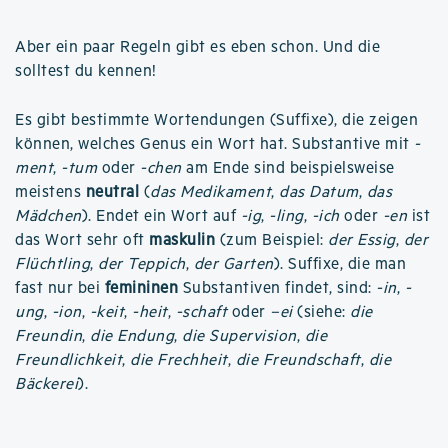
Aber ein paar Regeln gibt es eben schon. Und die
solltest du kennen!
Es gibt bestimmte Wortendungen (Suffixe), die zeigen
können, welches Genus ein Wort hat. Substantive mit
-
ment
,
-tum
oder
-chen
am Ende sind beispielsweise
meistens
neutral
(
das Medikament
,
das Datum
,
das
Mädchen
). Endet ein Wort auf
-ig
,
-ling
,
-ich
oder
-en
ist
das Wort sehr oft
maskulin
(zum Beispiel:
der Essig
,
der
Flüchtling
,
der Teppich
,
der Garten
). Suffixe, die man
fast nur bei
femininen
Substantiven findet, sind:
-in
,
-
ung
,
-ion
,
-keit
,
-heit
,
-schaft
oder
–ei
(siehe:
die
Freundin
,
die Endung
,
die Supervision
,
die
Freundlichkeit
,
die Frechheit
,
die Freundschaft
,
die
Bäckerei
).