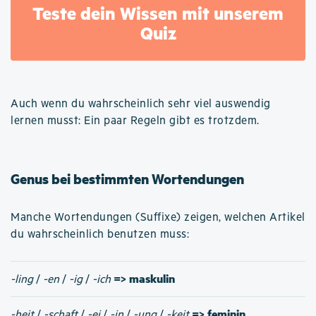
Teste dein Wissen mit unserem
Quiz
Auch wenn du wahrscheinlich sehr viel auswendig
lernen musst: Ein paar Regeln gibt es trotzdem.
Genus bei bestimmten Wortendungen
Manche Wortendungen (Suffixe) zeigen, welchen Artikel
du wahrscheinlich benutzen muss:
=> maskulin
-ling
/
-en
/
-ig
/
-ich
=> feminin
-heit
/
-schaft
/
-ei
/
-in
/
-ung
/
-keit