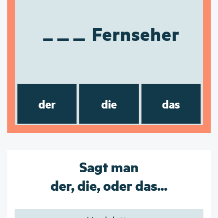
Fernseher
der
die
das
Sagt man
der, die, oder das...