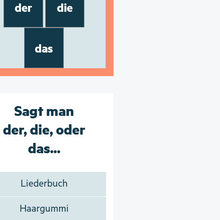
der
die
das
Sagt man
der, die, oder
das...
Liederbuch
Haargummi