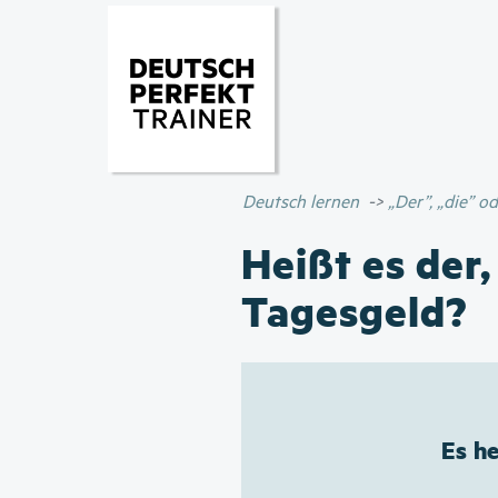
Deutsch lernen
„Der”, „die” 
Heißt es der,
Tagesgeld?
Es h