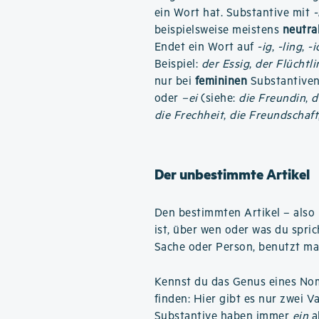
ein Wort hat. Substantive mit
beispielsweise meistens
neutra
Endet ein Wort auf
-ig
,
-ling
,
-i
Beispiel:
der Essig
,
der Flüchtli
nur bei
femininen
Substantiven 
oder
–ei
(siehe:
die Freundin
,
d
die Frechheit
,
die Freundschaft
Der unbestimmte Artikel
Den bestimmten Artikel – also
ist, über wen oder was du spri
Sache oder Person, benutzt ma
Kennst du das Genus eines Nome
finden: Hier gibt es nur zwei V
Substantive haben immer
ein
a