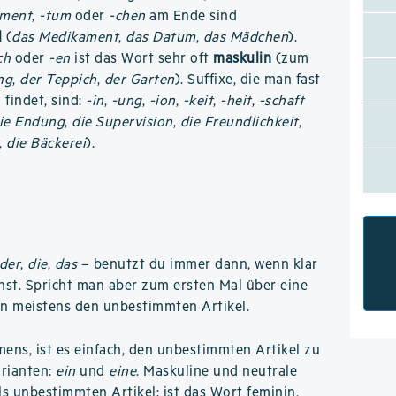
-ment
,
-tum
oder
-chen
am Ende sind
l
(
das Medikament
,
das Datum
,
das Mädchen
).
ch
oder
-en
ist das Wort sehr oft
maskulin
(zum
ng
,
der Teppich
,
der Garten
). Suffixe, die man fast
findet, sind:
-in
,
-ung
,
-ion
,
-keit
,
-heit
,
-schaft
ie Endung
,
die Supervision
,
die Freundlichkeit
,
,
die Bäckerei
).
der
,
die
,
das
– benutzt du immer dann, wenn klar
chst. Spricht man aber zum ersten Mal über eine
n meistens den unbestimmten Artikel.
ns, ist es einfach, den unbestimmten Artikel zu
arianten:
ein
und
eine
. Maskuline und neutrale
ls unbestimmten Artikel; ist das Wort feminin,