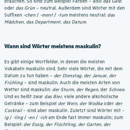
brauchen. So sind zum Beispiel Farben – also
das Gelb
oder
das Grün
– neutral. Außerdem sind Wörter mit den
Suffixen
-chen
/
-ment
/
-tum
meistens neutral:
das
Mädchen
,
das Department
,
das Datum
.
Wann sind Wörter meistens maskulin?
Es gibt einige Wortfelder, in denen die meisten
Vokabeln maskulin sind. Sehr viele Wörter, die mit dem
Datum zu tun haben –
der Dienstag
,
der Januar
,
der
Frühling
– sind maskulin. Auch die meisten Arten von
Wetter sind maskulin:
der Sturm
,
der Regen
, der
Schnee
.
Und es heißt zwar
das Bier
, viele andere alkoholische
Getränke – zum Beispiel
der Wein
,
der Wodka
oder
der
Cocktail
– sind aber maskulin. Zuletzt sind Wörter mit
-
ig
/
-ling
/
-en
/
-ich
am Ende fast immer maskulin; zum
Beispiel:
der Essig
,
der Flüchtling
,
der Garten
,
der