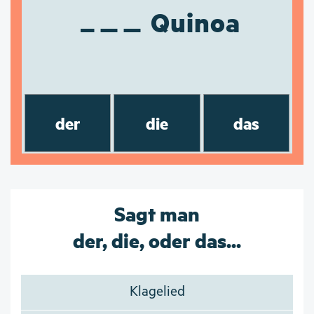
Quinoa
der
die
das
Sagt man
der, die, oder das...
Klagelied