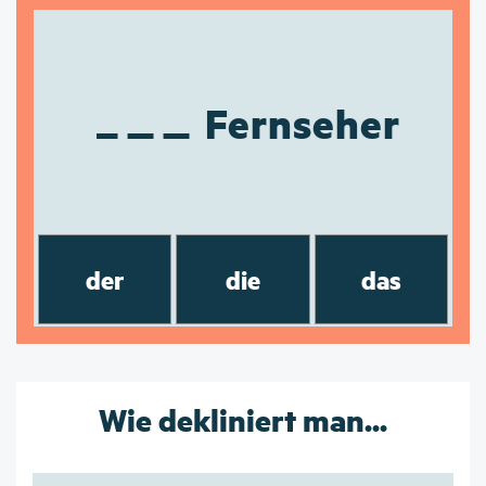
Fernseher
der
die
das
Wie dekliniert man...