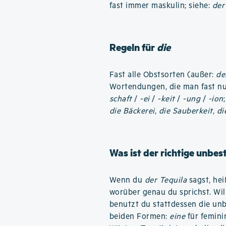
fast immer maskulin; siehe:
der
Regeln für
die
Fast alle Obstsorten (außer:
de
Wortendungen, die man fast nu
schaft
/
-ei
/
-keit
/
-ung
/
-ion
die Bäckerei
,
die Sauberkeit
,
di
Was ist der richtige unbes
Wenn du
der Tequila
sagst, hei
worüber genau du sprichst. Wil
benutzt du stattdessen die un
beiden Formen:
eine
für femin