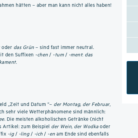
ahmen hätten – aber man kann nicht alles haben!
u
oder
das Grün
– sind fast immer neutral.
mit den Suffixen
-chen
/
-tum
/
-ment
:
das
kament
.
eld „Zeit und Datum ”–
der Montag
,
der Februar
,
ch sehr viele Wetterphänomene sind männlich:
ee
. Die meisten alkoholischen Getränke (nicht
s Artikel: zum Beispiel
der Wein
,
der Wodka
oder
ffix
-ig
/
-ling
/
-ich
/
-en
am Ende sind ebenfalls