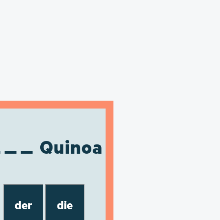
Quinoa
der
die