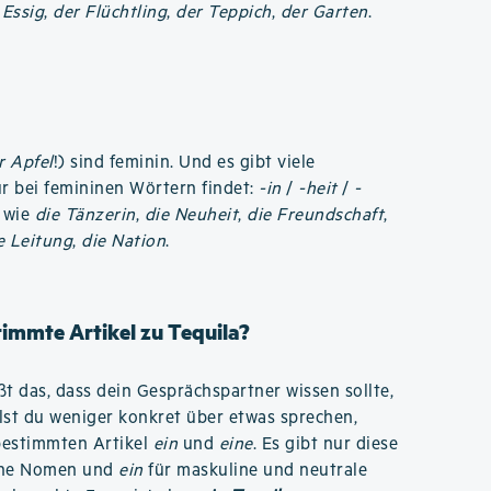
 Essig
,
der Flüchtling
,
der Teppich
,
der Garten
.
r Apfel
!) sind feminin. Und es gibt viele
r bei femininen Wörtern findet:
-in
/
-heit
/
-
; wie
die Tänzerin
,
die Neuheit
,
die Freundschaft
,
e Leitung
,
die Nation
.
timmte Artikel zu Tequila?
ßt das, dass dein Gesprächspartner wissen sollte,
lst du weniger konkret über etwas sprechen,
bestimmten Artikel
ein
und
eine
. Es gibt nur diese
ine Nomen und
ein
für maskuline und neutrale