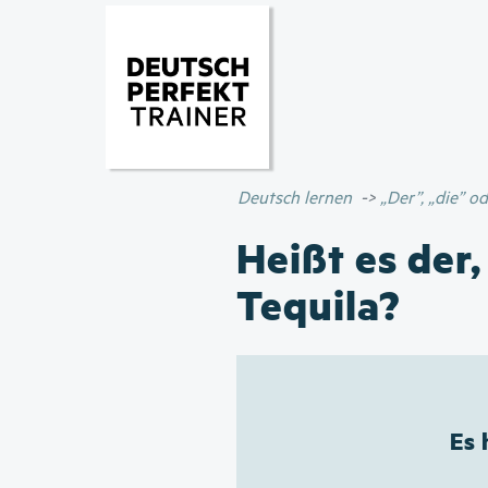
Deutsch lernen
„Der”, „die” 
Heißt es der,
Tequila?
Es 