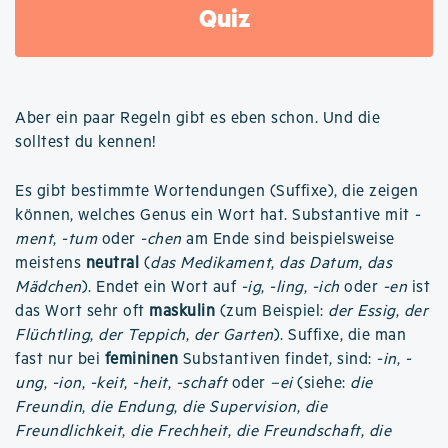
Quiz
Aber ein paar Regeln gibt es eben schon. Und die
solltest du kennen!
Es gibt bestimmte Wortendungen (Suffixe), die zeigen
können, welches Genus ein Wort hat. Substantive mit
-
ment
,
-tum
oder
-chen
am Ende sind beispielsweise
meistens
neutral
(
das Medikament
,
das Datum
,
das
Mädchen
). Endet ein Wort auf
-ig
,
-ling
,
-ich
oder
-en
ist
das Wort sehr oft
maskulin
(zum Beispiel:
der Essig
,
der
Flüchtling
,
der Teppich
,
der Garten
). Suffixe, die man
fast nur bei
femininen
Substantiven findet, sind:
-in
,
-
ung
,
-ion
,
-keit
,
-heit
,
-schaft
oder
–ei
(siehe:
die
Freundin
,
die Endung
,
die Supervision
,
die
Freundlichkeit
,
die Frechheit
,
die Freundschaft
,
die