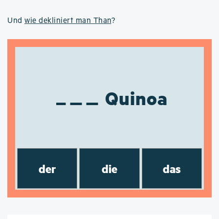
Und
wie dekliniert man Than
?
Quinoa
der
die
das