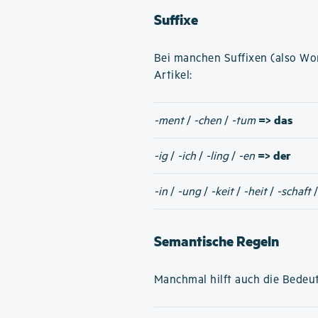
Suffixe
Bei manchen Suffixen (also W
Artikel:
=> das
-ment
/
-chen
/
-tum
=> der
-ig
/
-ich
/
-ling
/
-en
-in
/
-ung
/
-keit
/
-heit
/
-schaft
Semantische Regeln
Manchmal hilft auch die Bedeut