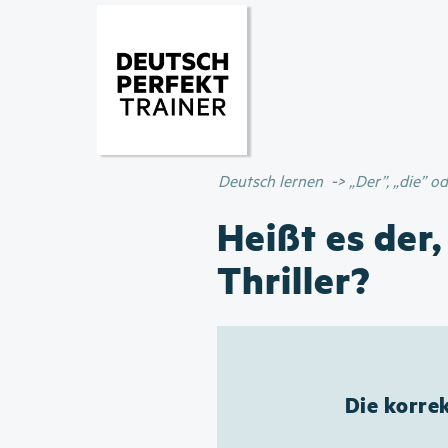
Deutsch lernen
„Der”, „die” 
Heißt es der,
Thriller?
Die korrek