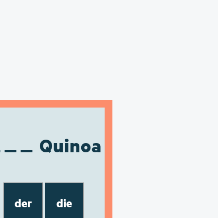
Quinoa
der
die