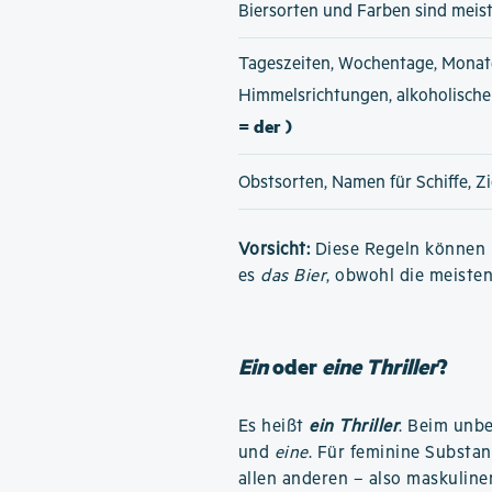
Biersorten und Farben sind meis
Tageszeiten, Wochentage, Monat
Himmelsrichtungen, alkoholisch
= der )
Obstsorten, Namen für Schiffe, Z
Vorsicht:
Diese Regeln können h
es
das Bier
, obwohl die meiste
Ein
oder
eine Thriller
?
Es heißt
ein Thriller
. Beim unb
und
eine
. Für feminine Substa
allen anderen – also maskuline