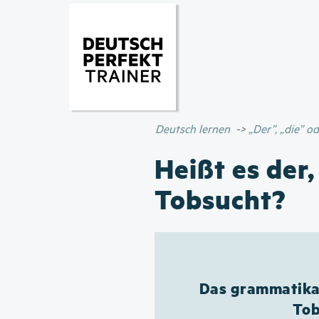
Deutsch lernen
„Der”, „die” 
Heißt es der,
Tobsucht?
Das grammatikal
Tob