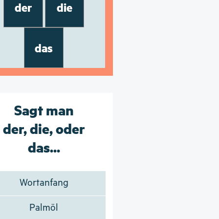
der
die
das
Sagt man
der, die, oder
das...
Wortanfang
Palmöl