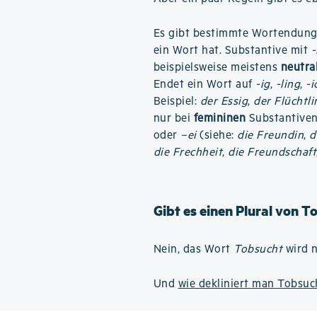
Es gibt bestimmte Wortendunge
ein Wort hat. Substantive mit
beispielsweise meistens
neutra
Endet ein Wort auf
-ig
,
-ling
,
-i
Beispiel:
der Essig
,
der Flüchtli
nur bei
femininen
Substantiven 
oder
–ei
(siehe:
die Freundin
,
d
die Frechheit
,
die Freundschaft
Gibt es einen Plural von T
Nein, das Wort
Tobsucht
wird n
Und
wie dekliniert man Tobsuc