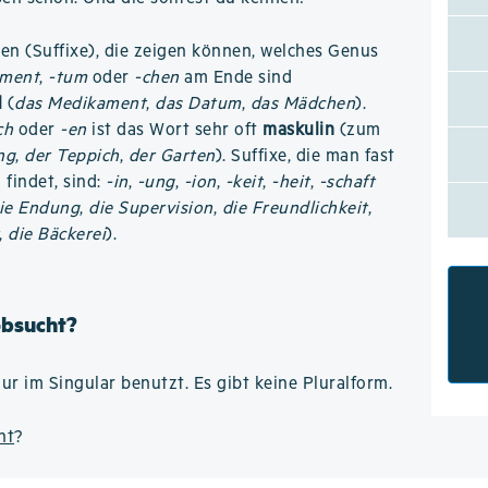
n (Suffixe), die zeigen können, welches Genus
-ment
,
-tum
oder
-chen
am Ende sind
l
(
das Medikament
,
das Datum
,
das Mädchen
).
ch
oder
-en
ist das Wort sehr oft
maskulin
(zum
ng
,
der Teppich
,
der Garten
). Suffixe, die man fast
findet, sind:
-in
,
-ung
,
-ion
,
-keit
,
-heit
,
-schaft
ie Endung
,
die Supervision
,
die Freundlichkeit
,
,
die Bäckerei
).
obsucht?
ur im Singular benutzt. Es gibt keine Pluralform.
ht
?