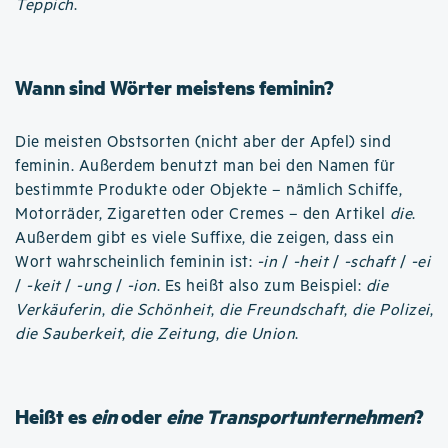
Teppich
.
Wann sind Wörter meistens feminin?
Die meisten Obstsorten (nicht aber der Apfel) sind
feminin. Außerdem benutzt man bei den Namen für
bestimmte Produkte oder Objekte – nämlich Schiffe,
Motorräder, Zigaretten oder Cremes – den Artikel
die
.
Außerdem gibt es viele Suffixe, die zeigen, dass ein
Wort wahrscheinlich feminin ist:
-in
/
-heit
/
-schaft
/
-ei
/
-keit
/
-ung
/
-ion
. Es heißt also zum Beispiel:
die
Verkäuferin
,
die Schönheit
,
die Freundschaft
,
die Polizei
,
die Sauberkeit
,
die Zeitung
,
die Union
.
Heißt es
ein
oder
eine Transportunternehmen
?