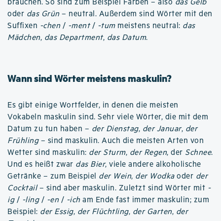
brauchen. So sind zum Beispiel Farben – also
das Gelb
oder
das Grün
– neutral. Außerdem sind Wörter mit den
Suffixen
-chen
/
-ment
/
-tum
meistens neutral:
das
Mädchen
,
das Department
,
das Datum
.
Wann sind Wörter meistens maskulin?
Es gibt einige Wortfelder, in denen die meisten
Vokabeln maskulin sind. Sehr viele Wörter, die mit dem
Datum zu tun haben –
der Dienstag
,
der Januar
,
der
Frühling
– sind maskulin. Auch die meisten Arten von
Wetter sind maskulin:
der Sturm
,
der Regen
, der
Schnee
.
Und es heißt zwar
das Bier
, viele andere alkoholische
Getränke – zum Beispiel
der Wein
,
der Wodka
oder
der
Cocktail
– sind aber maskulin. Zuletzt sind Wörter mit
-
ig
/
-ling
/
-en
/
-ich
am Ende fast immer maskulin; zum
Beispiel:
der Essig
,
der Flüchtling
,
der Garten
,
der