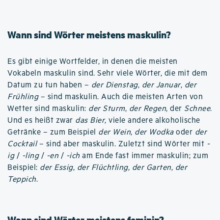
Wann sind Wörter meistens maskulin?
Es gibt einige Wortfelder, in denen die meisten
Vokabeln maskulin sind. Sehr viele Wörter, die mit dem
Datum zu tun haben –
der Dienstag
,
der Januar
,
der
Frühling
– sind maskulin. Auch die meisten Arten von
Wetter sind maskulin:
der Sturm
,
der Regen
, der
Schnee
.
Und es heißt zwar
das Bier
, viele andere alkoholische
Getränke – zum Beispiel
der Wein
,
der Wodka
oder
der
Cocktail
– sind aber maskulin. Zuletzt sind Wörter mit
-
ig
/
-ling
/
-en
/
-ich
am Ende fast immer maskulin; zum
Beispiel:
der Essig
,
der Flüchtling
,
der Garten
,
der
Teppich
.
Wann sind Wörter meistens feminin?