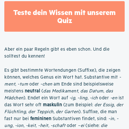
Teste dein Wissen mit unserem
Quiz
Aber ein paar Regeln gibt es eben schon. Und die
solltest du kennen!
Es gibt bestimmte Wortendungen (Suffixe), die zeigen
können, welches Genus ein Wort hat. Substantive mit
-
ment
,
-tum
oder
-chen
am Ende sind beispielsweise
meistens
neutral
(
das Medikament
,
das Datum
,
das
Mädchen
). Endet ein Wort auf
-ig
,
-ling
,
-ich
oder
-en
ist
das Wort sehr oft
maskulin
(zum Beispiel:
der Essig
,
der
Flüchtling
,
der Teppich
,
der Garten
). Suffixe, die man
fast nur bei
femininen
Substantiven findet, sind:
-in
,
-
ung
,
-ion
,
-keit
,
-heit
,
-schaft
oder
–ei
(siehe:
die