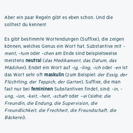
Aber ein paar Regeln gibt es eben schon. Und die
solltest du kennen!
Es gibt bestimmte Wortendungen (Suffixe), die zeigen
können, welches Genus ein Wort hat. Substantive mit
-
ment
,
-tum
oder
-chen
am Ende sind beispielsweise
meistens
neutral
(
das Medikament
,
das Datum
,
das
Mädchen
). Endet ein Wort auf
-ig
,
-ling
,
-ich
oder
-en
ist
das Wort sehr oft
maskulin
(zum Beispiel:
der Essig
,
der
Flüchtling
,
der Teppich
,
der Garten
). Suffixe, die man
fast nur bei
femininen
Substantiven findet, sind:
-in
,
-
ung
,
-ion
,
-keit
,
-heit
,
-schaft
oder
–ei
(siehe:
die
Freundin
,
die Endung
,
die Supervision
,
die
Freundlichkeit
,
die Frechheit
,
die Freundschaft
,
die
Bäckerei
).