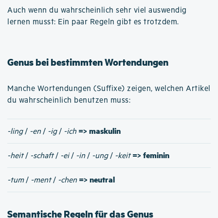
Auch wenn du wahrscheinlich sehr viel auswendig
lernen musst: Ein paar Regeln gibt es trotzdem.
Genus bei bestimmten Wortendungen
Manche Wortendungen (Suffixe) zeigen, welchen Artikel
du wahrscheinlich benutzen muss:
=> maskulin
-ling
/
-en
/
-ig
/
-ich
=> feminin
-heit
/
-schaft
/
-ei
/
-in
/
-ung
/
-keit
=> neutral
-tum
/
-ment
/
-chen
Semantische Regeln für das Genus