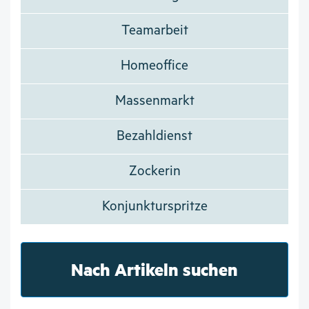
Teamarbeit
Homeoffice
Massenmarkt
Bezahldienst
Zockerin
Konjunkturspritze
Nach Artikeln suchen