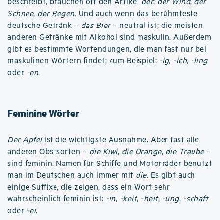
beschreibt, brauchen oft den Artikel
der
:
der Wind
,
der
Schnee
,
der Regen
. Und auch wenn das berühmteste
deutsche Getränk –
das Bier
– neutral ist; die meisten
anderen Getränke mit Alkohol sind maskulin. Außerdem
gibt es bestimmte Wortendungen, die man fast nur bei
maskulinen Wörtern findet; zum Beispiel:
-ig
,
-ich
,
-ling
oder
-en
.
Feminine Wörter
Der Apfel
ist die wichtigste Ausnahme. Aber fast alle
anderen Obstsorten –
die Kiwi
,
die Orange
,
die Traube
–
sind feminin. Namen für Schiffe und Motorräder benutzt
man im Deutschen auch immer mit
die
. Es gibt auch
einige Suffixe, die zeigen, dass ein Wort sehr
wahrscheinlich feminin ist:
-in
,
-keit
,
-heit
,
-ung
,
-schaft
oder -
ei
.