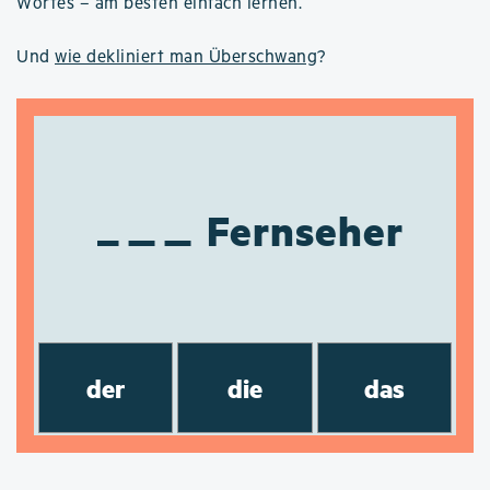
Wortes – am besten einfach lernen.
Und
wie dekliniert man Überschwang
?
Fernseher
der
die
das