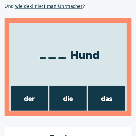
Und
wie dekliniert man Uhrmacher
?
Hund
der
die
das