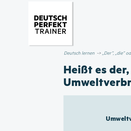
Deutsch lernen
„Der”, „die” 
Heißt es der,
Umweltverb
Umweltv