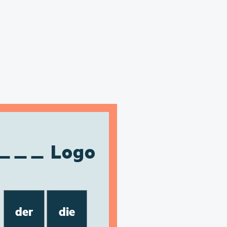
Logo
der
die