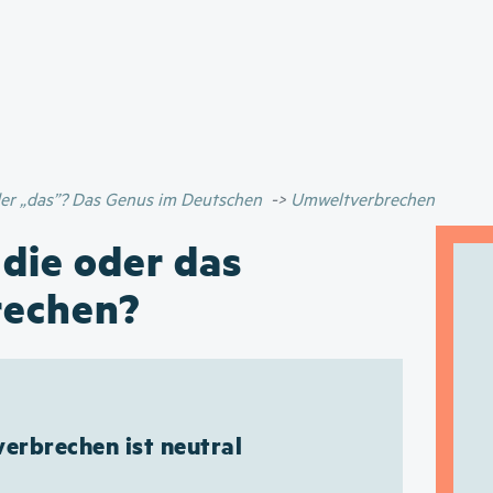
Direkt
zum
Inhalt
oder „das”? Das Genus im Deutschen
Umweltverbrechen
 die oder das
rechen?
erbrechen ist neutral