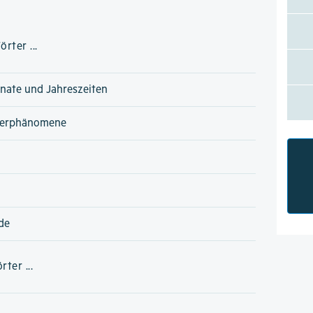
rter ...
nate und Jahreszeiten
terphänomene
de
ter ...