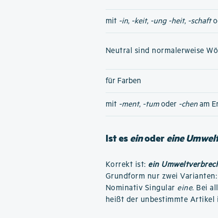
mit
-in
,
-keit
,
-ung
-heit
,
-schaft
o
Neutral sind normalerweise Wört
für Farben
mit
-ment
,
-tum
oder
-chen
am E
Ist es
ein
oder
eine Umwel
Korrekt ist:
ein Umweltverbrec
Grundform nur zwei Varianten
Nominativ Singular
eine
. Bei a
heißt der unbestimmte Artikel