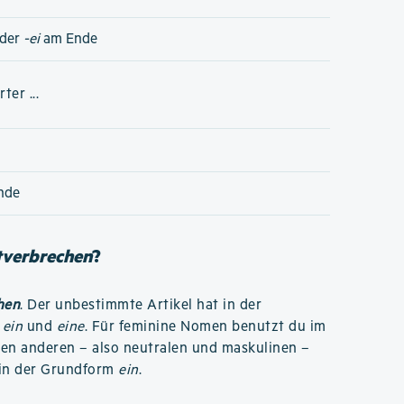
der
-ei
am Ende
er ...
nde
tverbrechen
?
hen
. Der unbestimmte Artikel hat in der
:
ein
und
eine
. Für feminine Nomen benutzt du im
llen anderen – also neutralen und maskulinen –
 in der Grundform
ein
.