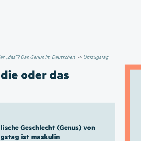
Direkt
zum
Inhalt
oder „das”? Das Genus im Deutschen
Umzugstag
 die oder das
ische Geschlecht (Genus) von
stag ist maskulin