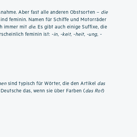
usnahme. Aber fast alle anderen Obstsorten –
die
ind feminin. Namen für Schiffe und Motorräder
ch immer mit
die
. Es gibt auch einige Suffixe, die
scheinlich feminin ist:
-in
,
-keit
,
-heit
,
-ung
,
-
hen
sind typisch für Wörter, die den Artikel
das
eutsche das, wenn sie über Farben (
das Rot
)