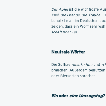
Der Apfel
ist die wichtigste A
Kiwi
,
die Orange
,
die Traube
– s
benutzt man im Deutschen au
zeigen, dass ein Wort sehr wahr
schaft
oder -
ei
.
Neutrale Wörter
Die Suffixe
-ment
,
-tum
und
-c
brauchen. Außerdem benutzen D
oder Biersorten sprechen.
Ein
oder
eine Umzugstag
?