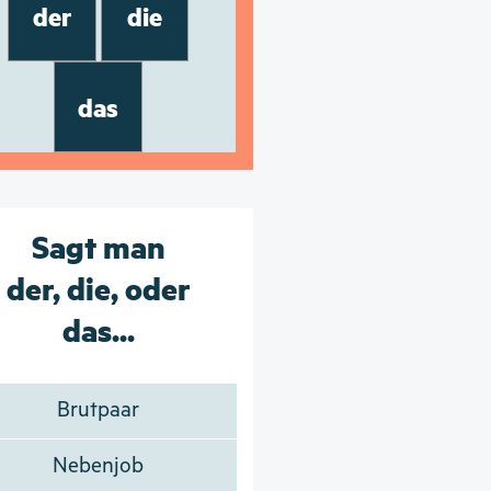
der
die
das
Sagt man
der, die, oder
das...
Brutpaar
Nebenjob