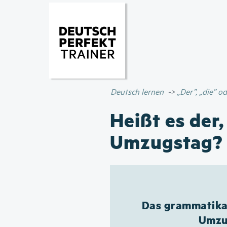
Deutsch lernen
„Der”, „die” 
Heißt es der,
Umzugstag?
Das grammatikal
Umzug