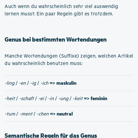
Auch wenn du wahrscheinlich sehr viel auswendig
lernen musst: Ein paar Regeln gibt es trotzdem.
Genus bei bestimmten Wortendungen
Manche Wortendungen (Suffixe) zeigen, welchen Artikel
du wahrscheinlich benutzen muss:
=> maskulin
-ling
/
-en
/
-ig
/
-ich
=> feminin
-heit
/
-schaft
/
-ei
/
-in
/
-ung
/
-keit
=> neutral
-tum
/
-ment
/
-chen
Semantische Regeln für das Genus