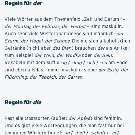
Regeln für
der
Viele Wörter aus dem Themenfeld „Zeit und Datum ”–
der Montag
,
der Februar
,
der Herbst
– sind maskulin.
Auch sehr viele Wetterphänomene sind männlich:
der
Sturm
,
der Hagel
,
der Schnee
. Die meisten alkoholischen
Getränke (nicht aber
das Bier
!) brauchen
der
als Artikel:
zum Beispiel
der Wein
,
der Wodka
oder
der Sekt
.
Vokabeln mit dem Suffix
-ig
/
-ling
/
-ich
/
-en
am Ende
sind ebenfalls fast immer maskulin; siehe:
der Essig
,
der
Flüchtling
,
der Teppich
,
der Garten
.
Regeln für
die
Fast alle Obstsorten (außer:
der Apfel
!) sind feminin.
Und es gibt viele Wortendungen, die man fast nur bei
femininen Wörtern findet:
-in
/
-heit
/
-schaft
/
-ei
/
-