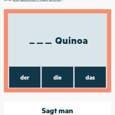
Quinoa
der
die
das
Sagt man