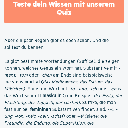
Teste dein Wissen mit unserem
Quiz
Aber ein paar Regeln gibt es eben schon. Und die
solltest du kennen!
Es gibt bestimmte Wortendungen (Suffixe), die zeigen
können, welches Genus ein Wort hat. Substantive mit
-
ment
,
-tum
oder
-chen
am Ende sind beispielsweise
meistens
neutral
(
das Medikament
,
das Datum
,
das
Mädchen
). Endet ein Wort auf
-ig
,
-ling
,
-ich
oder
-en
ist
das Wort sehr oft
maskulin
(zum Beispiel:
der Essig
,
der
Flüchtling
,
der Teppich
,
der Garten
). Suffixe, die man
fast nur bei
femininen
Substantiven findet, sind:
-in
,
-
ung
,
-ion
,
-keit
,
-heit
,
-schaft
oder
–ei
(siehe:
die
Freundin
,
die Endung
,
die Supervision
,
die