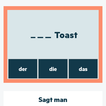
Toast
der
die
das
Sagt man