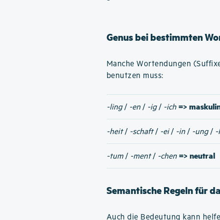
Genus bei bestimmten Wo
Manche Wortendungen (Suffixe)
benutzen muss:
=> maskuli
-ling
/
-en
/
-ig
/
-ich
-heit
/
-schaft
/
-ei
/
-in
/
-ung
/
-
=> neutral
-tum
/
-ment
/
-chen
Semantische Regeln für d
Auch die Bedeutung kann helfe