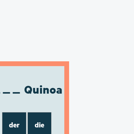
Quinoa
der
die