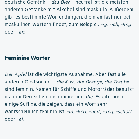
deutsche Getränk –
das Bier
– neutral ist; die meisten
anderen Getränke mit Alkohol sind maskulin. Außerdem
gibt es bestimmte Wortendungen, die man fast nur bei
maskulinen Wörtern findet; zum Beispiel:
-ig
,
-ich
,
-ling
oder
-en
.
Feminine Wörter
Der Apfel
ist die wichtigste Ausnahme. Aber fast alle
anderen Obstsorten –
die Kiwi
,
die Orange
,
die Traube
–
sind feminin. Namen für Schiffe und Motorräder benutzt
man im Deutschen auch immer mit
die
. Es gibt auch
einige Suffixe, die zeigen, dass ein Wort sehr
wahrscheinlich feminin ist:
-in
,
-keit
,
-heit
,
-ung
,
-schaft
oder -
ei
.