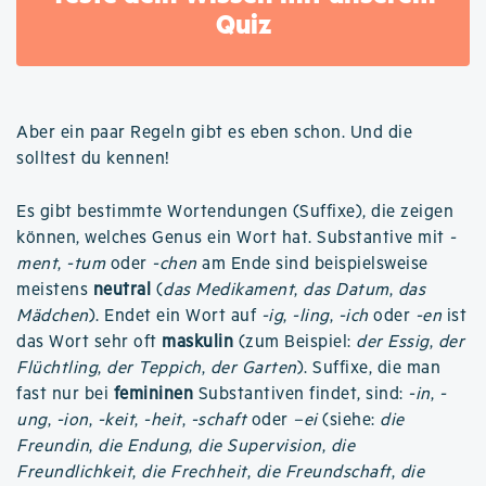
Quiz
Aber ein paar Regeln gibt es eben schon. Und die
solltest du kennen!
Es gibt bestimmte Wortendungen (Suffixe), die zeigen
können, welches Genus ein Wort hat. Substantive mit
-
ment
,
-tum
oder
-chen
am Ende sind beispielsweise
meistens
neutral
(
das Medikament
,
das Datum
,
das
Mädchen
). Endet ein Wort auf
-ig
,
-ling
,
-ich
oder
-en
ist
das Wort sehr oft
maskulin
(zum Beispiel:
der Essig
,
der
Flüchtling
,
der Teppich
,
der Garten
). Suffixe, die man
fast nur bei
femininen
Substantiven findet, sind:
-in
,
-
ung
,
-ion
,
-keit
,
-heit
,
-schaft
oder
–ei
(siehe:
die
Freundin
,
die Endung
,
die Supervision
,
die
Freundlichkeit
,
die Frechheit
,
die Freundschaft
,
die