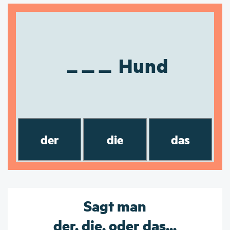
Hund
der
die
das
Sagt man
der, die, oder das...