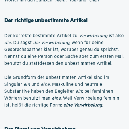
Wörter mit den Suffixen
-ment
,
-tum
und
-chen
Der richtige unbestimmte Artikel
Der korrekte bestimmte Artikel zu
Verwirbelung
ist also
die
. Du sagst
die Verwirbelung
, wenn für deine
Gesprächspartner klar ist, worüber genau du sprichst.
Nennst du eine Person oder Sache aber zum ersten Mal,
benutzt du stattdessen den unbestimmten Artikel.
Die Grundform der unbestimmten Artikel sind im
Singular
ein
und
eine
. Maskuline und neutrale
Substantive haben den Begleiter
ein
; bei femininen
Wörtern benutzt man
eine
. Weil Verwirbelung feminin
ist, heißt die richtige Form:
eine Verwirbelung
.
Der Plural von Verwirbelung