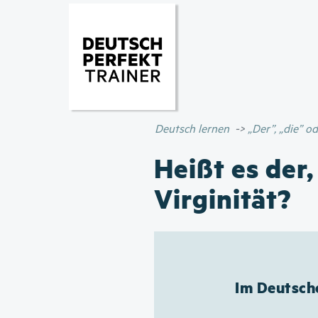
Deutsch lernen
„Der”, „die” 
Heißt es der,
Virginität?
Im Deutsche