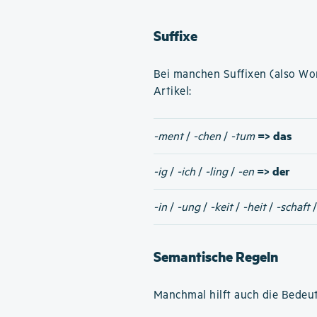
Suffixe
Bei manchen Suffixen (also W
Artikel:
=> das
-ment
/
-chen
/
-tum
=> der
-ig
/
-ich
/
-ling
/
-en
-in
/
-ung
/
-keit
/
-heit
/
-schaft
Semantische Regeln
Manchmal hilft auch die Bedeut