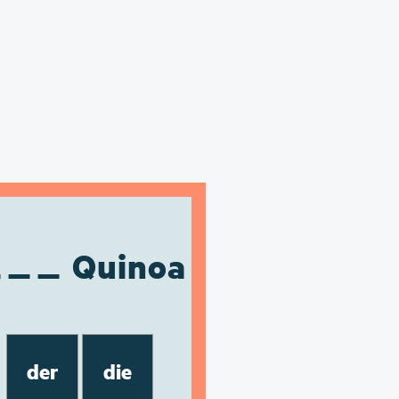
Quinoa
der
die