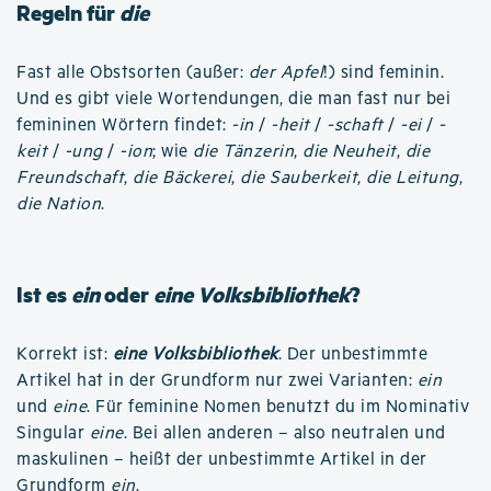
Regeln für
die
Fast alle Obstsorten (außer:
der Apfel
!) sind feminin.
Und es gibt viele Wortendungen, die man fast nur bei
femininen Wörtern findet:
-in
/
-heit
/
-schaft
/
-ei
/
-
keit
/
-ung
/
-ion
; wie
die Tänzerin
,
die Neuheit
,
die
Freundschaft
,
die Bäckerei
,
die Sauberkeit
,
die Leitung
,
die Nation
.
Ist es
ein
oder
eine Volksbibliothek
?
Korrekt ist:
eine Volksbibliothek
. Der unbestimmte
Artikel hat in der Grundform nur zwei Varianten:
ein
und
eine
. Für feminine Nomen benutzt du im Nominativ
Singular
eine
. Bei allen anderen – also neutralen und
maskulinen – heißt der unbestimmte Artikel in der
Grundform
ein
.