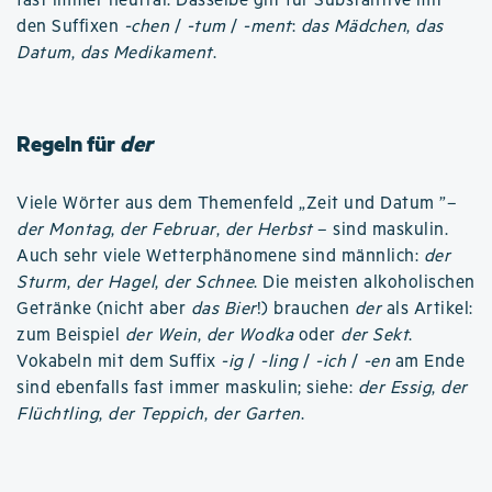
fast immer neutral. Dasselbe gilt für Substantive mit
den Suffixen
-chen
/
-tum
/
-ment
:
das Mädchen
,
das
Datum
,
das Medikament
.
Regeln für
der
Viele Wörter aus dem Themenfeld „Zeit und Datum ”–
der Montag
,
der Februar
,
der Herbst
– sind maskulin.
Auch sehr viele Wetterphänomene sind männlich:
der
Sturm
,
der Hagel
,
der Schnee
. Die meisten alkoholischen
Getränke (nicht aber
das Bier
!) brauchen
der
als Artikel:
zum Beispiel
der Wein
,
der Wodka
oder
der Sekt
.
Vokabeln mit dem Suffix
-ig
/
-ling
/
-ich
/
-en
am Ende
sind ebenfalls fast immer maskulin; siehe:
der Essig
,
der
Flüchtling
,
der Teppich
,
der Garten
.