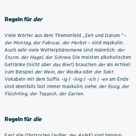
Regeln für
der
Viele Wörter aus dem Themenfeld „Zeit und Datum ”–
der Montag
,
der Februar
,
der Herbst
– sind maskulin.
Auch sehr viele Wetterphänomene sind männlich:
der
Sturm
,
der Hagel
,
der Schnee
. Die meisten alkoholischen
Getränke (nicht aber
das Bier
!) brauchen
der
als Artikel:
zum Beispiel
der Wein
,
der Wodka
oder
der Sekt
.
Vokabeln mit dem Suffix
-ig
/
-ling
/
-ich
/
-en
am Ende
sind ebenfalls fast immer maskulin; siehe:
der Essig
,
der
Flüchtling
,
der Teppich
,
der Garten
.
Regeln für
die
Fast alle Obstsorten (außer:
der Apfel
!) sind feminin.