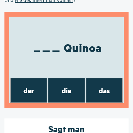
Und
wie dekliniert man Volllast
?
Quinoa
der
die
das
Sagt man