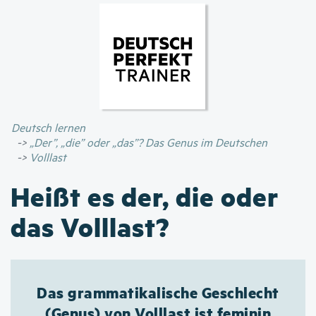
Direkt
zum
Inhalt
Deutsch lernen
„Der”, „die” oder „das”? Das Genus im Deutschen
Volllast
Heißt es der, die oder
das Volllast?
Das grammatikalische Geschlecht
(Genus) von Volllast ist feminin